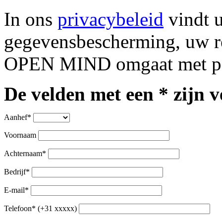
In ons
privacybeleid
vindt u
gegevensbescherming, uw re
OPEN MIND omgaat met pe
De velden met een * zijn v
Aanhef*
Voornaam
Achternaam*
Bedrijf*
E-mail*
Telefoon* (+31 xxxxx)